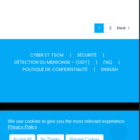
1
2
Next
CYBER ET TSCM
SÉCURITÉ
DÉTECTION DU MENSONGE – (ODT)
FAQ
POLITIQUE DE CONFIDENTIALITÉ
ENGLISH
MADPI GLOBAL ©
2026 Canadian Experts With Global Footprint In
We use cookies to give you the most relevant experience
Investigations, Intelligence & Security
Privacy Policy
Accept All
No Thanks
Manage Cookies