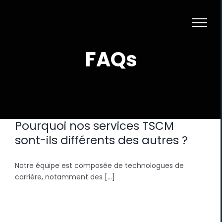
Skip
to
content
FAQs
Pourquoi nos services TSCM
sont-ils différents des autres ?
Notre équipe est composée de technologues de
carrière, notamment des [...]