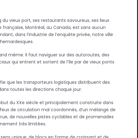
du vieux port, ses restaurants savoureux, ses lieux
ure française, Montréal, au Canada, est sans aucun
dant, dans l’industrie de l’enquête privée, notre ville
uchemardesques.
quand même. Il faut naviguer sur des autoroutes, des
iaux qui entrent et sortent de l’île par de vieux ponts
ie que les transporteurs logistiques distribuent des
dans toutes les directions chaque jour.
début du XXe siècle et principalement construite dans
de feux de circulation mal coordonnés, d’un mélange de
rue, de nouvelles pistes cyclables et de promenades
nnement très limitées.
sens unique, de blocs en forme de croissant et de