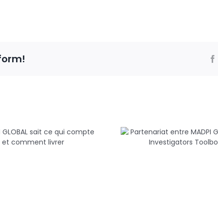
form!
Partenariat en
DPI GLOBAL sait
MADPI GLOBAL 
e qui compte et
Investigator
comment livrer
Toolbox