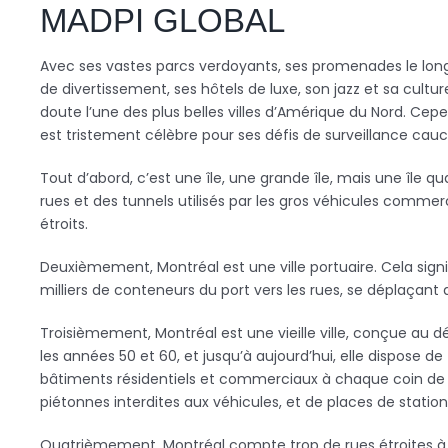
MADPI GLOBAL
Avec ses vastes parcs verdoyants, ses promenades le long 
de divertissement, ses hôtels de luxe, son jazz et sa cult
doute l’une des plus belles villes d’Amérique du Nord. Cepen
est tristement célèbre pour ses défis de surveillance ca
Tout d’abord, c’est une île, une grande île, mais une île 
rues et des tunnels utilisés par les gros véhicules commerc
étroits.
Deuxièmement, Montréal est une ville portuaire. Cela signif
milliers de conteneurs du port vers les rues, se déplaçant 
Troisièmement, Montréal est une vieille ville, conçue au 
les années 50 et 60, et jusqu’à aujourd’hui, elle dispose 
bâtiments résidentiels et commerciaux à chaque coin de 
piétonnes interdites aux véhicules, et de places de statio
Quatrièmement, Montréal compte trop de rues étroites à 