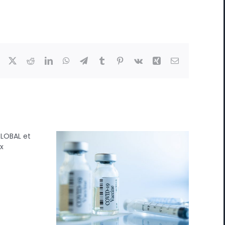
Facebook
X
Reddit
LinkedIn
WhatsApp
Telegram
Tumblr
Pinterest
Vk
Xing
Email
tre
et
s
La police britannique
lance une enquête
majeure sur l’ARNM