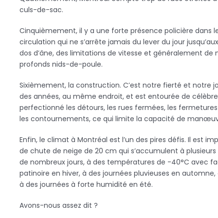
culs-de-sac.
Cinquièmement, il y a une forte présence policière dans les
circulation qui ne s’arrête jamais du lever du jour jusqu’a
dos d’âne, des limitations de vitesse et généralement de
profonds nids-de-poule.
Sixièmement, la construction. C’est notre fierté et notre j
des années, au même endroit, et est entourée de célèbre
perfectionné les détours, les rues fermées, les fermeture
les contournements, ce qui limite la capacité de manœuv
Enfin, le climat à Montréal est l’un des pires défis. Il est i
de chute de neige de 20 cm qui s’accumulent à plusieurs
de nombreux jours, à des températures de -40°C avec f
patinoire en hiver, à des journées pluvieuses en automne, 
à des journées à forte humidité en été.
Avons-nous assez dit ?